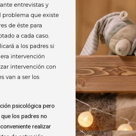
ante entrevistas y
el problema que existe
res de éste para
ptado a cada caso.
icará a los padres si
era intervención
lizar intervención con
s van a ser los
nción psicológica pero
 que los padres no
conveniente realizar