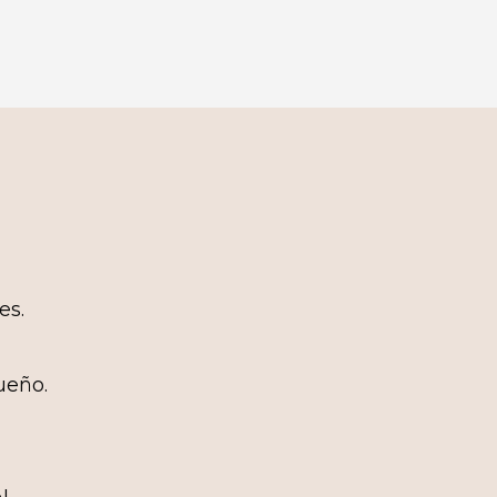
es.
ueño.