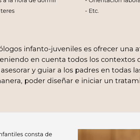
 a la hora de dormir
- Orientación labora
nteres
- Etc.
ogos infanto-juveniles es ofrecer una at
Teniendo en cuenta todos los contextos q
de asesorar y guiar a los padres en todas 
anera, poder diseñar e iniciar un trata
nfantiles consta de