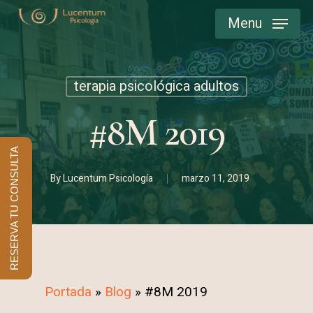
Skip
Menu
to
main
content
terapia psicológica adultos
#8M 2019
RESERVA TU CONSULTA
By
Lucentum Psicología
marzo 11, 2019
Portada
»
Blog
»
#8M 2019