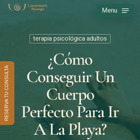
Skip
Menu
to
main
content
terapia psicológica adultos
¿Cómo
RESERVA TU CONSULTA
Conseguir Un
Cuerpo
Perfecto Para Ir
A La Playa?