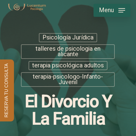
Skip
Menu
to
main
content
Psicología Jurídica
talleres de psicologia en
alicante
terapia psicológica adultos
RESERVA TU CONSULTA
terapia-psicologo-Infanto-
Juvenil
El Divorcio Y
La Familia