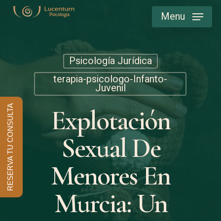
Skip
Menu
to
main
content
Psicología Jurídica
terapia-psicologo-Infanto-
Juvenil
RESERVA TU CONSULTA
Explotación
Sexual De
Menores En
Murcia: Un