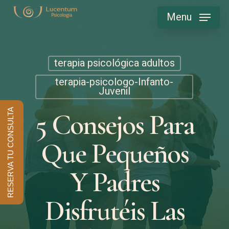
Skip
Menu
to
main
content
terapia psicológica adultos
terapia-psicologo-Infanto-
Juvenil
RESERVA TU CONSULTA
5 Consejos Para
Que Pequeños
Y Padres
Disfrutéis Las