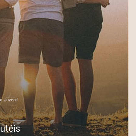
to-Juvenil
utéis