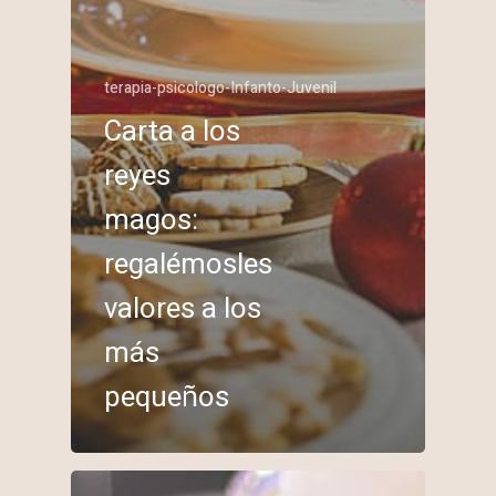
terapia-psicologo-Infanto-Juvenil
Carta a los
reyes
magos:
regalémosles
valores a los
más
pequeños